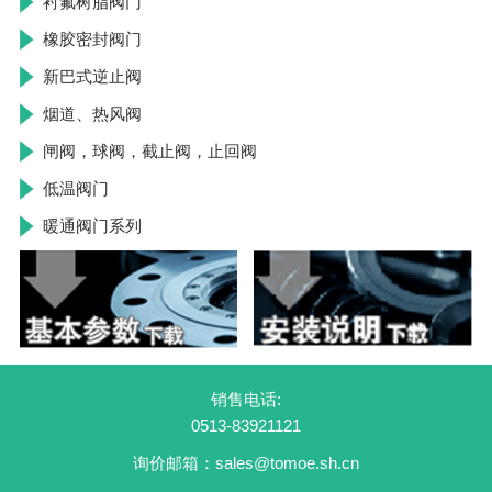
衬氟树脂阀门
橡胶密封阀门
新巴式逆止阀
烟道、热风阀
闸阀，球阀，截止阀，止回阀
低温阀门
暖通阀门系列
销售电话:
0513-83921121
询价邮箱：sales@tomoe.sh.cn